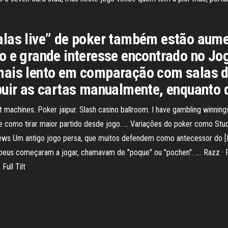
alas live” de poker também estão au
o e grande interesse encontrado no Jo
mais lento em comparação com salas d
buir as cartas manualmente, enquanto 
machines. Poker jaipur. Slash casino ballroom. I have gambling winnings
 como tirar maior partido desde jogo. ... Variações do poker como Stu
ws Um antigo jogo persa, que muitos defendem como antecessor do [I]po
eus começaram a jogar, chamavam de "poque" ou "pochen". .... Razz · Re
Full Tilt