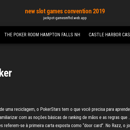
new slot games convention 2019
jackpot-gamesmfhd.web.app
THE POKER ROOM HAMPTON FALLS NH
CASTLE HARBOR CAS
ker
de uma reciclagem, o PokerStars tem o que você precisa para aprender
amiliarizar com as noções básicas de ranking de mãos e as regras que 
res referem-se à primeira carta exposta como “door card”. No Razz, o 