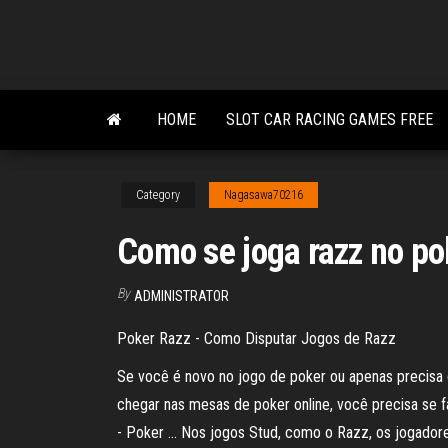
Skip
to
the
content
HOME
SLOT CAR RACING GAMES FREE
Category
Nagasawa70216
Como se joga razz no po
By
ADMINISTRATOR
Poker Razz - Como Disputar Jogos de Razz
Se você é novo no jogo de poker ou apenas precisa 
chegar nas mesas de poker online, você precisa se f
- Poker ... Nos jogos Stud, como o Razz, os jogado