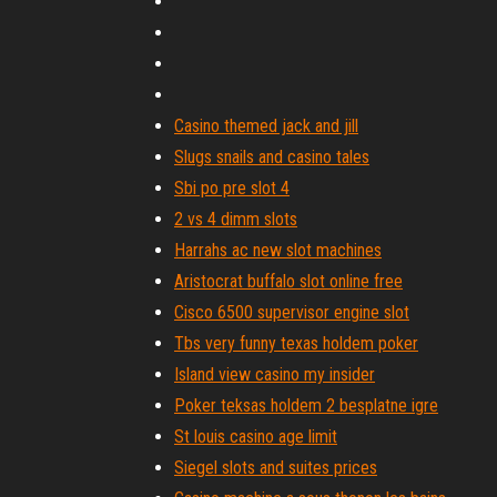
Casino themed jack and jill
Slugs snails and casino tales
Sbi po pre slot 4
2 vs 4 dimm slots
Harrahs ac new slot machines
Aristocrat buffalo slot online free
Cisco 6500 supervisor engine slot
Tbs very funny texas holdem poker
Island view casino my insider
Poker teksas holdem 2 besplatne igre
St louis casino age limit
Siegel slots and suites prices