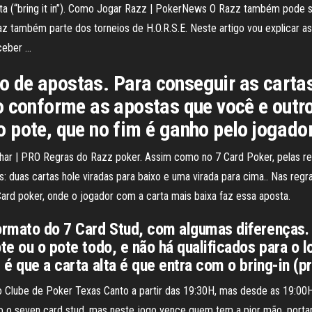
aposta (“bring it in”). Como Jogar Razz | PokerNews O Razz também pode
az também parte dos torneios de H.O.R.S.E. Neste artigo vou explicar as
eber ...
 de apostas. Para conseguir as cartas
o conforme as apostas que você e outr
 pote, que no fim é ganho pelo jogad
nhar | PRO Regras do Razz poker. Assim como no 7 Card Poker, pelas 
: duas cartas hole viradas para baixo e uma virada para cima.. Nas reg
 Card poker, onde o jogador com a carta mais baixa faz essa aposta.
formato do 7 Card Stud, com algumas diferenças
ote ou o pote todo, e não há qualificados para o
 é que a carta alta é que entra com o bring-in (pr
Clube de Poker Texas Canto a partir das 19:30H, mas desde as 19:00H 
 o seven card stud, mas neste jogo vence quem tem a pior mão, portan