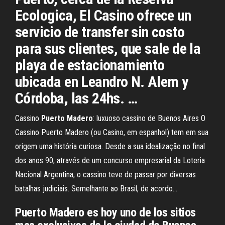
Ecologica, El Casino ofrece un
servicio de transfer sin costo
para sus clientes, que sale de la
playa de estacionamiento
ubicada en Leandro N. Alem y
Córdoba, las 24hs. …
Cassino
Puerto
Madero
: luxuoso cassino de Buenos Aires O
Cassino Puerto Madero (ou Casino, em espanhol) tem em sua
origem uma história curiosa. Desde a sua idealização no final
dos anos 90, através de um concurso empresarial da Loteria
Nacional Argentina, o cassino teve de passar por diversas
batalhas judiciais. Semelhante ao Brasil, de acordo...
Puerto Madero es hoy uno de los sitios