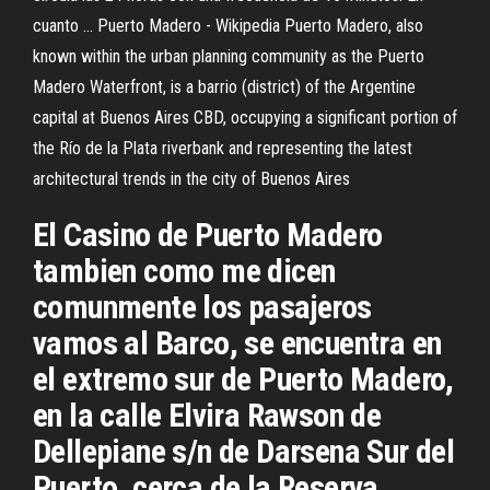
cuanto ... Puerto Madero - Wikipedia Puerto Madero, also
known within the urban planning community as the Puerto
Madero Waterfront, is a barrio (district) of the Argentine
capital at Buenos Aires CBD, occupying a significant portion of
the Río de la Plata riverbank and representing the latest
architectural trends in the city of Buenos Aires
El Casino de Puerto Madero
tambien como me dicen
comunmente los pasajeros
vamos al Barco, se encuentra en
el extremo sur de Puerto Madero,
en la calle Elvira Rawson de
Dellepiane s/n de Darsena Sur del
Puerto, cerca de la Reserva