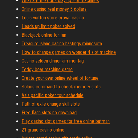
What are the odds playing slot machines
Online casino real money 5 dollars
Louis vuitton store crown casino
Heads up limit poker solved
Blackjack online for fun
Treasure island casino hastings minnesota
How to change games on wonder 4 slot machine
Casino velden dinner am montag
Teddy bear machine game
Create your own online wheel of fortune
Solaris command to check memory slots
Asia pacific poker tour schedule
Path of exile change skill slots
Free flash slots no download
Play casino slot games for free online batman
21 grand casino online