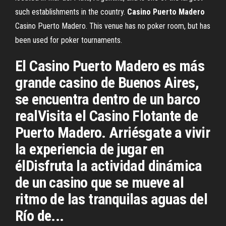
such establishments in the country.
Casino
Puerto
Madero
Casino Puerto Madero. This venue has no poker room, but has
been used for poker tournaments.
El Casino Puerto Madero es más
grande casino de Buenos Aires,
se encuentra dentro de un barco
realVisita el Casino Flotante de
Puerto Madero. Arriésgate a vivir
la experiencia de jugar en
élDisfruta la actividad dinámica
de un casino que se mueve al
ritmo de las tranquilas aguas del
Río de...