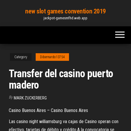
Skip
new slot games convention 2019
to
jackpot-gamesmfhd.web.app
the
content
Category
Dibernardo13754
Transfer del casino puerto
madero
By
MARK ZUCKERBERG
Casino Buenos Aires – Casino Buenos Aires
Las casino night williamsburg va cajas de Casino operan con
efectivo, tarjetas de débito y crédito.A la convocatoria se